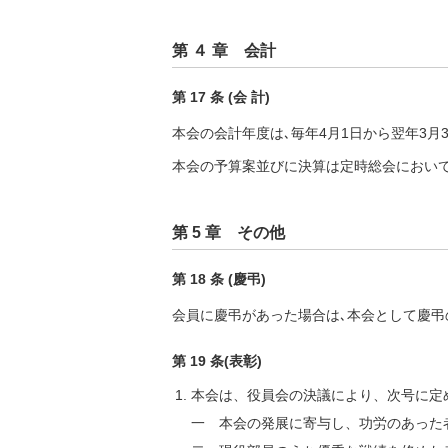
第 ４ 章 会計
第 17 条 (会 計)
本会の会計年度は､毎年4月1日から翌年3月3
本会の予算案並びに決算は定時総会において
第 5 章 その他
第 18 条 (慶弔)
会員に慶弔があった場合は､本会として慶弔
第 19 条(表彰)
本会は、役員会の決議により、次号に定
一 本会の発展に寄与し、功労のあった