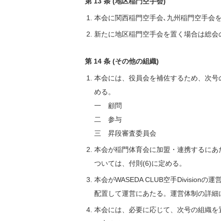
第 13 条 (地区稲門空手会)
本会に関西稲門空手会､九州稲門空手会を
新たに地区稲門空手会を置く場合は総会
第 14 条 (その他の組織)
本会には、役員会を補佐するため、次号の
める。
一 顧問
二 参与
三 昇段審査委員会
本会が稲門体育会に加盟・連携するにあ
ついては、付則(6)に定める。
本会がWASEDA CLUB空手Divis
配置して運営にあたる。運営体制の詳細に
本会には、必要に応じて、次号の組織を置