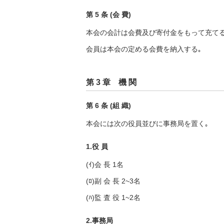
第 5 条 (会 費)
本会の会計は会費及び寄付金をもって充てる
会員は本会の定める会費を納入する｡
第 3 章 機 関
第 6 条 (組 織)
本会には次の役員並びに事務局を置く｡
1.役 員
(ｲ)会 長 1名
(ﾛ)副 会 長 2~3名
(ﾊ)監 査 役 1~2名
2.事務局