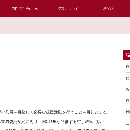
稲門空手会について
流派について
機関誌
稲
稲
流
稲
部の発展を目指して必要な後援活動を行うことを目的とする。
機
Bとの業務委託契約に則り、同CLUBが開催する空手教室（以下、
会