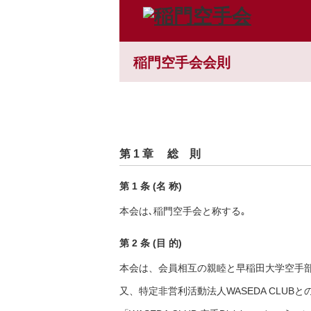
稲門空手会会則
第 1 章 総 則
第 1 条 (名 称)
本会は､稲門空手会と称する｡
第 2 条 (目 的)
本会は、会員相互の親睦と早稲田大学空手
又、特定非営利活動法人WASEDA CLU