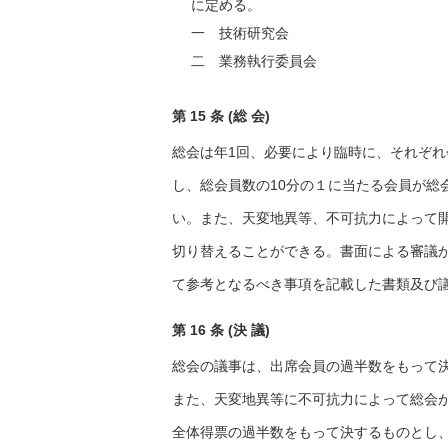
に定める。
一 技術研究会
二 業務執行委員会
第 15 条 (総 会)
総会は年1回、必要により臨時に、それぞ
し、総会員数の10分の１に当たる会員が総
い。また、天変地異等、不可抗力によって
切り替えることができる。書面による審議
て参考となるべき事項を記載した書類及び
第 16 条 (決 議)
総会の議事は、出席会員の過半数をもって
また、天変地異等に不可抗力によって総会
全体得票の過半数をもって決するものとし