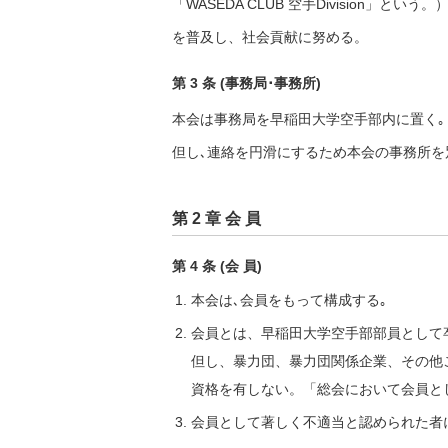
「WASEDA CLUB 空手Division
を普及し、社会貢献に努める。
第 3 条 (事務局･事務所)
本会は事務局を早稲田大学空手部内に置く｡
但し､連絡を円滑にするため本会の事務所を
第 2 章 会 員
第 4 条 (会 員)
本会は､会員をもって構成する｡
会員とは、早稲田大学空手部部員として
但し、暴力団、暴力団関係企業、その他
資格を有しない。「総会において会員と
会員として著しく不適当と認められた者