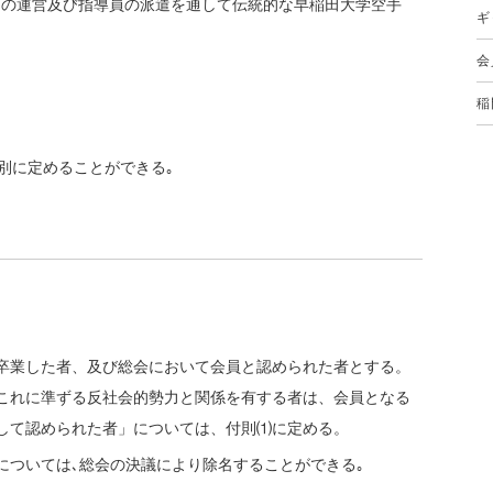
」という。）の運営及び指導員の派遣を通して伝統的な早稲田大学空手
ギ
会
稲
別に定めることができる｡
卒業した者、及び総会において会員と認められた者とする。
これに準ずる反社会的勢力と関係を有する者は、会員となる
して認められた者」については、付則⑴に定める。
については､総会の決議により除名することができる｡