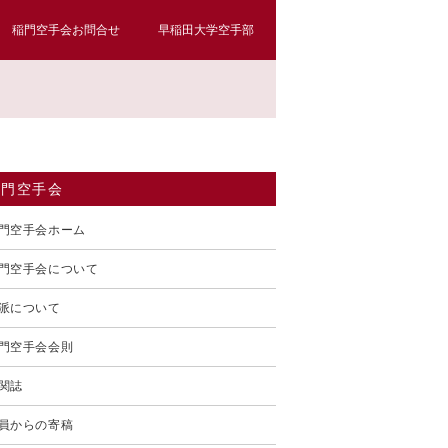
稲門空手会お問合せ
早稲田大学空手部
稲門空手会
門空手会ホーム
門空手会について
派について
門空手会会則
関誌
員からの寄稿