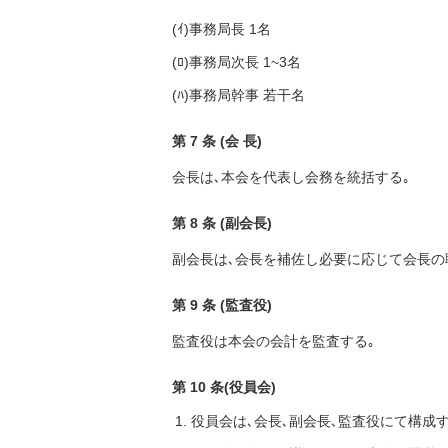
(ｲ)事務局長 1名
(ﾛ)事務局次長 1~3名
(ﾊ)事務局幹事 若干名
第 7 条 (会 長)
会長は､本会を代表し会務を統括する｡
第 8 条 (副会長)
副会長は､会長を補佐し必要に応じて会長の
第 9 条 (監査役)
監査役は本会の会計を監査する｡
第 10 条(役員会)
役員会は､会長､副会長､監査役にて構成す